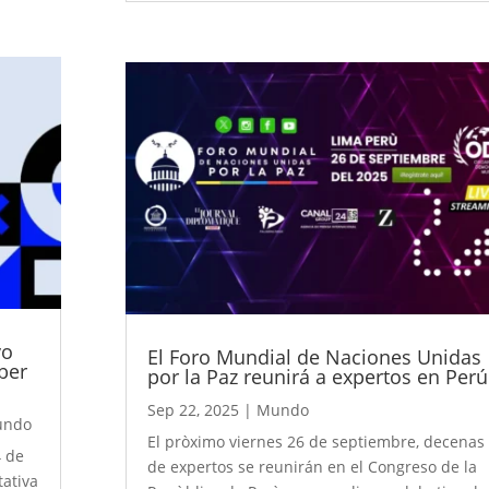
vo
El Foro Mundial de Naciones Unidas
aber
por la Paz reunirá a expertos en Perú
Sep 22, 2025
|
Mundo
undo
El pròximo viernes 26 de septiembre, decenas
4 de
de expertos se reunirán en el Congreso de la
ativa