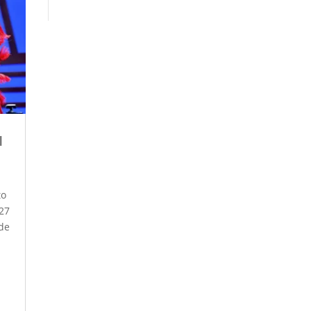
l
to
27
de