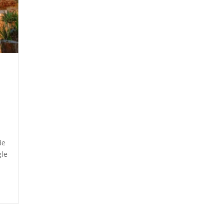
de
gle