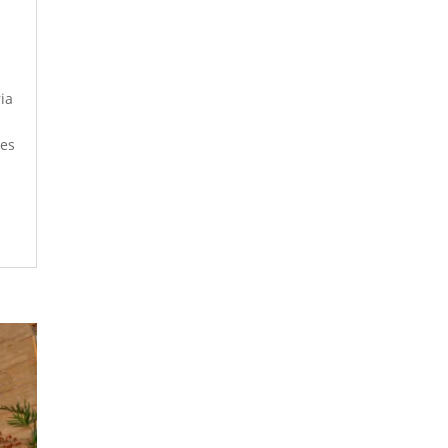
ia
tes