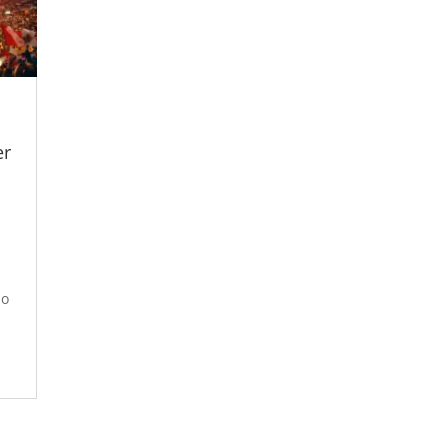
:
er
no