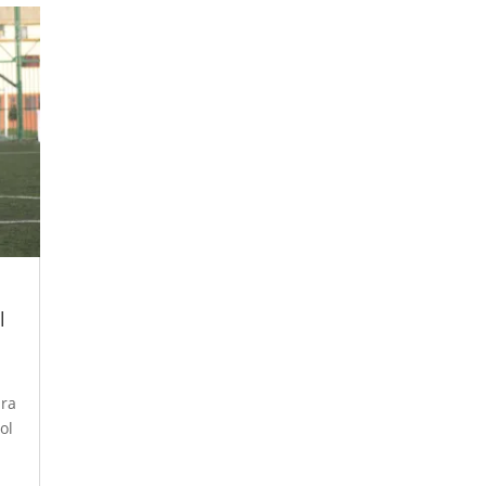
l
ara
ol