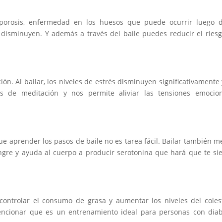
oporosis, enfermedad en los huesos que puede ocurrir luego d
disminuyen. Y además a través del baile puedes reducir el ries
ón. Al bailar, los niveles de estrés disminuyen significativamente 
as de meditación y nos permite aliviar las tensiones emocion
 aprender los pasos de baile no es tarea fácil. Bailar también m
sangre y ayuda al cuerpo a producir serotonina que hará que te si
ntrolar el consumo de grasa y aumentar los niveles del coles
mencionar que es un entrenamiento ideal para personas con dia