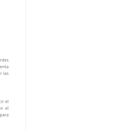
erdes
uenta
r las
ir el
an el
 para