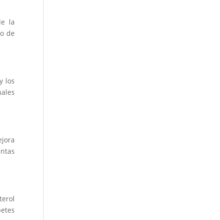
e la
go de
y los
ales
ejora
entas
terol
betes