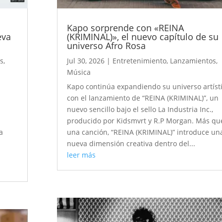
Kapo sorprende con «REINA
eva
(KRIMINAL)», el nuevo capítulo de su
universo Afro Rosa
s
,
Jul 30, 2026
|
Entretenimiento
,
Lanzamientos
,
Música
Kapo continúa expandiendo su universo artíst
con el lanzamiento de “REINA (KRIMINAL)”, un
nuevo sencillo bajo el sello La Industria Inc.,
producido por Kidsmvrt y R.P Morgan. Más qu
a
una canción, “REINA (KRIMINAL)” introduce un
nueva dimensión creativa dentro del...
leer más