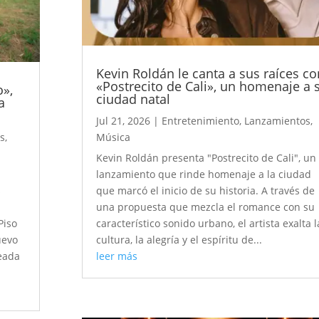
Kevin Roldán le canta a sus raíces co
«Postrecito de Cali», un homenaje a 
o»,
ciudad natal
a
Jul 21, 2026
|
Entretenimiento
,
Lanzamientos
,
s
,
Música
Kevin Roldán presenta "Postrecito de Cali", un
lanzamiento que rinde homenaje a la ciudad
s
que marcó el inicio de su historia. A través de
una propuesta que mezcla el romance con su
Piso
característico sonido urbano, el artista exalta l
uevo
cultura, la alegría y el espíritu de...
reada
leer más