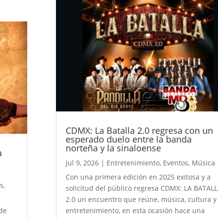
CDMX: La Batalla 2.0 regresa con un
esperado duelo entre la banda
norteña y la sinaloense
a
Jul 9, 2026
|
Entretenimiento
,
Eventos
,
Música
Con una primera edición en 2025 exitosa y a
s
,
solicitud del público regresa CDMX: LA BATAL
2.0 un encuentro que reúne, música, cultura y
 de
entretenimiento, en esta ocasión hace una