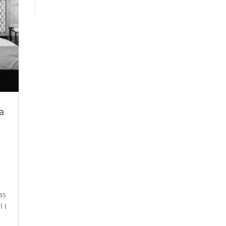
a
as
l I
a