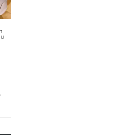
n
su
a