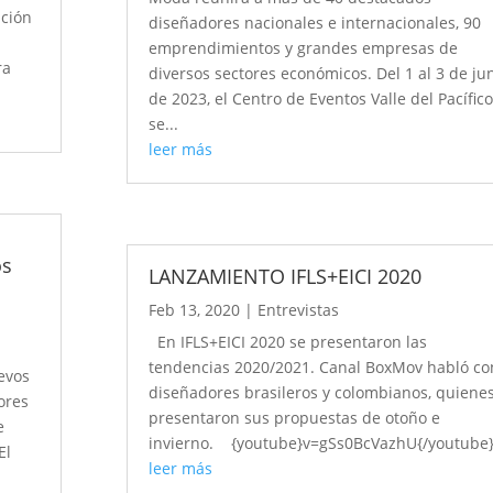
ación
diseñadores nacionales e internacionales, 90
emprendimientos y grandes empresas de
ra
diversos sectores económicos. Del 1 al 3 de ju
de 2023, el Centro de Eventos Valle del Pacífic
se...
leer más
os
LANZAMIENTO IFLS+EICI 2020
Feb 13, 2020
|
Entrevistas
En IFLS+EICI 2020 se presentaron las
tendencias 2020/2021. Canal BoxMov habló co
evos
diseñadores brasileros y colombianos, quiene
ores
presentaron sus propuestas de otoño e
e
invierno. {youtube}v=gSs0BcVazhU{/youtube
El
leer más