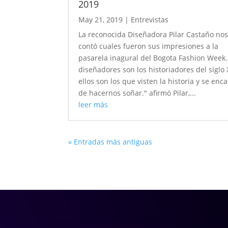
2019
May 21, 2019
|
Entrevistas
La reconocida Diseñadora Pilar Castaño no
contó cuales fueron sus impresiones a la
pasarela inagural del Bogota Fashion Week.
diseñadores son los historiadores del siglo 
ellos son los que visten la historia y se enc
de hacernos soñar." afirmó Pilar,...
leer más
« Entradas más antiguas