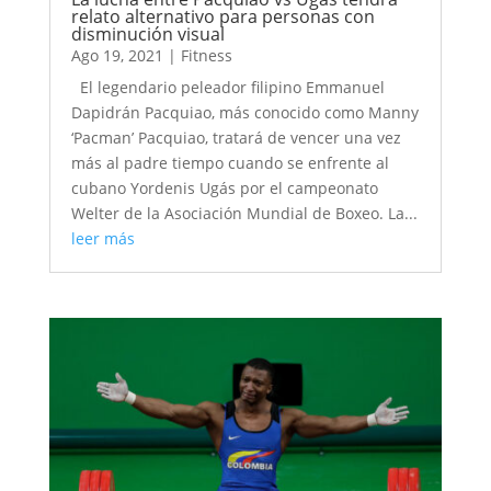
relato alternativo para personas con
disminución visual
Ago 19, 2021
|
Fitness
El legendario peleador filipino Emmanuel
Dapidrán Pacquiao, más conocido como Manny
‘Pacman’ Pacquiao, tratará de vencer una vez
más al padre tiempo cuando se enfrente al
cubano Yordenis Ugás por el campeonato
Welter de la Asociación Mundial de Boxeo. La...
leer más