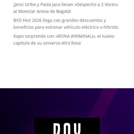
¡Jessi Uribe y Paola Jara llevan «Despecho a 2 Voces»
al Movistar Arena de Bogotá!
BYD Fest 2026 llega con grandes descuentos y
beneficios para estrenar vehículo eléctrico o híbrido
Kapo sorprende con «REINA (KRIMINAL)», el nuevo
capítulo de su universo Afro Rosa