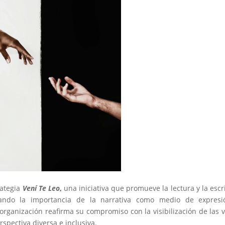
ategia
Vení Te Leo
,
una iniciativa que promueve la lectura y la escr
ando la importancia de la narrativa como medio de expresi
a organización reafirma su compromiso con la visibilización de las 
rspectiva diversa e inclusiva.