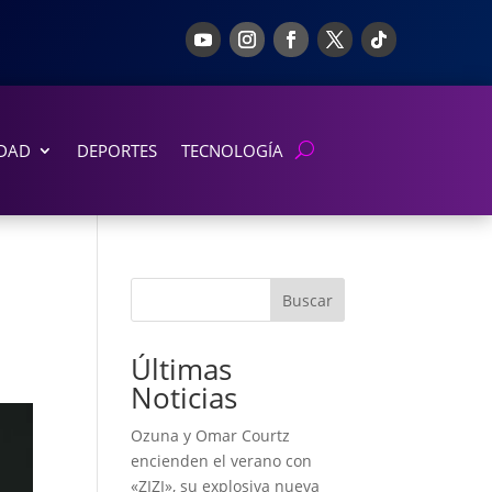
DAD
DEPORTES
TECNOLOGÍA
Buscar
Últimas
Noticias
Ozuna y Omar Courtz
encienden el verano con
«ZIZI», su explosiva nueva