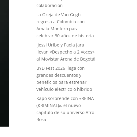
colaboración
La Oreja de Van Gogh
regresa a Colombia con
Amaia Montero para
celebrar 30 años de historia
¡Jessi Uribe y Paola Jara
llevan «Despecho a 2 Voces»
al Movistar Arena de Bogotá!
BYD Fest 2026 llega con
grandes descuentos y
beneficios para estrenar
vehículo eléctrico o híbrido
Kapo sorprende con «REINA
(KRIMINAL)», el nuevo
capítulo de su universo Afro
Rosa