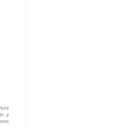
itura
ón y
voces