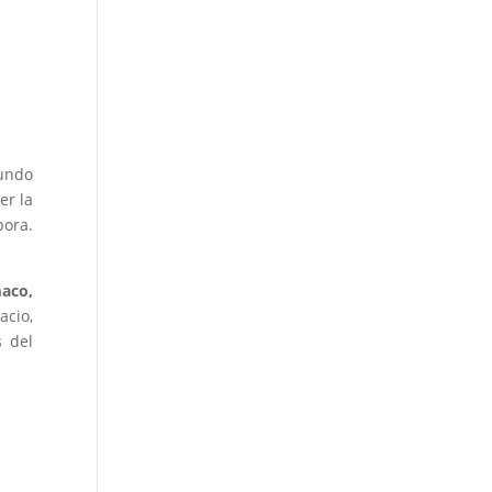
gundo
er la
pora.
aco,
acio,
s del