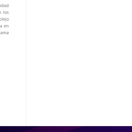
lidad
n los
plejo
ra en
rama