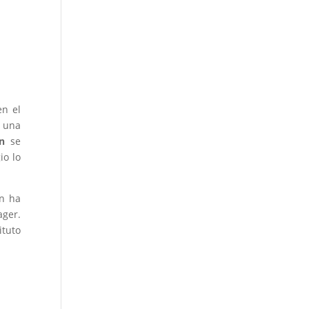
en el
n una
n
se
io lo
ín ha
ager.
ituto