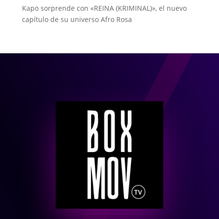
Kapo sorprende con «REINA (KRIMINAL)», el nuevo
capítulo de su universo Afro Rosa