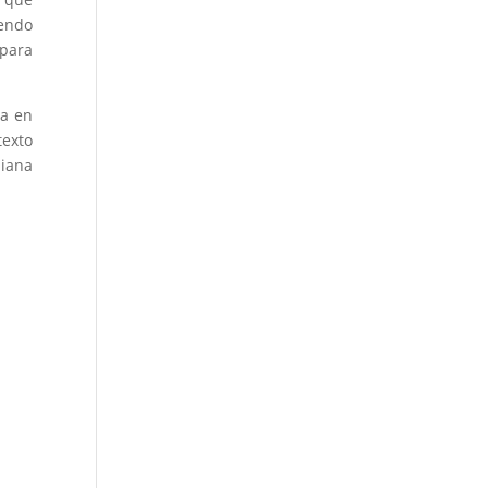
iendo
 para
a en
texto
biana