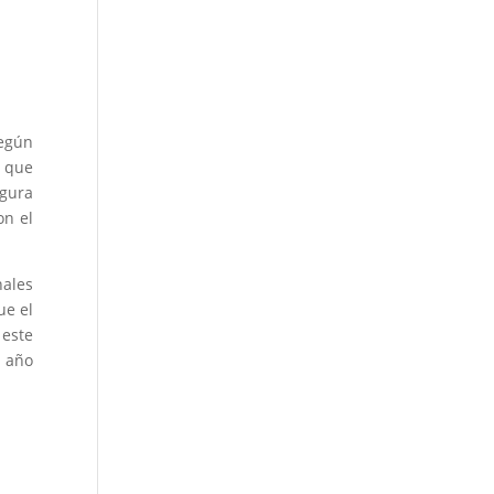
según
e que
egura
on el
nales
ue el
este
l año