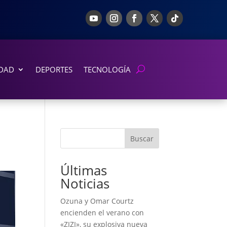
DAD
DEPORTES
TECNOLOGÍA
Buscar
Últimas
Noticias
Ozuna y Omar Courtz
encienden el verano con
«ZIZI», su explosiva nueva