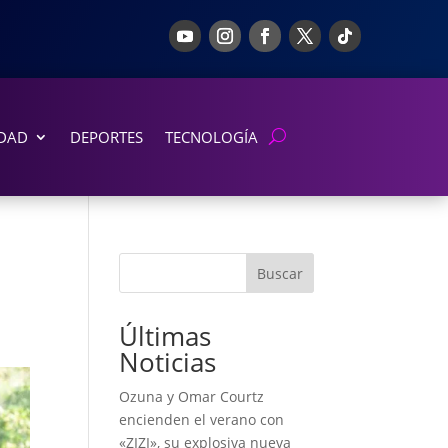
DAD
DEPORTES
TECNOLOGÍA
Buscar
Últimas
Noticias
Ozuna y Omar Courtz
encienden el verano con
«ZIZI», su explosiva nueva