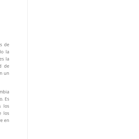
és de
do la
es la
ad de
an un
ombia
o. Es
s los
e los
ve en