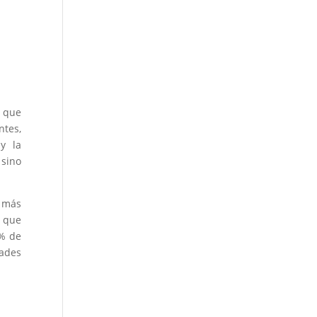
s que
ntes,
 y la
 sino
z más
s que
4% de
dades