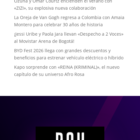
Ozuna y Omar Courtz encienden el verano con
«ZIZI», su explosiva nueva colaboración
La Oreja de Van Gogh regresa a Colombia con Amaia
Montero para celebrar 30 años de historia
¡Jessi Uribe y Paola Jara llevan «Despecho a 2 Voces»
al Movistar Arena de Bogotá!
BYD Fest 2026 llega con grandes descuentos y
beneficios para estrenar vehículo eléctrico o híbrido
Kapo sorprende con «REINA (KRIMINAL)», el nuevo
capítulo de su universo Afro Rosa