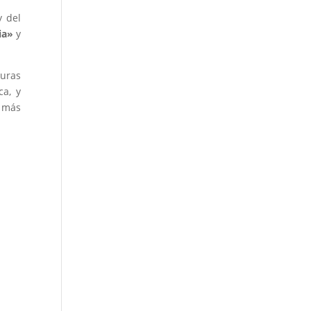
y del
ia»
y
guras
ca, y
s más