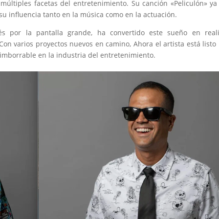
últiples facetas del entretenimiento. Su canción «Peliculón» ya
u influencia tanto en la música como en la actuación.
s por la pantalla grande, ha convertido este sueño en reali
Con varios proyectos nuevos en camino, Ahora el artista está listo
imborrable en la industria del entretenimiento.