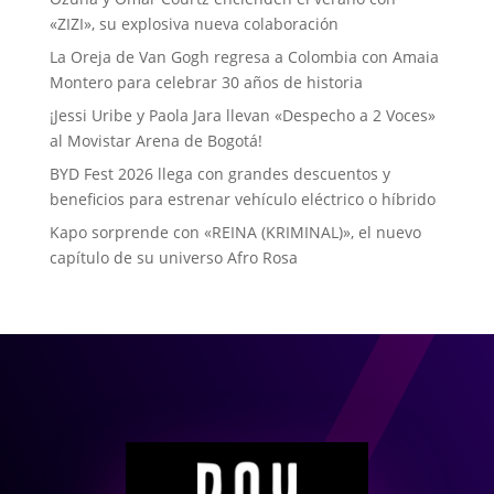
«ZIZI», su explosiva nueva colaboración
La Oreja de Van Gogh regresa a Colombia con Amaia
Montero para celebrar 30 años de historia
¡Jessi Uribe y Paola Jara llevan «Despecho a 2 Voces»
al Movistar Arena de Bogotá!
BYD Fest 2026 llega con grandes descuentos y
beneficios para estrenar vehículo eléctrico o híbrido
Kapo sorprende con «REINA (KRIMINAL)», el nuevo
capítulo de su universo Afro Rosa