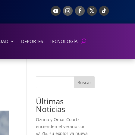
DAD
DEPORTES
TECNOLOGÍA
Buscar
Últimas
Noticias
Ozuna y Omar Courtz
encienden el verano con
«ZIZI», su explosiva nueva