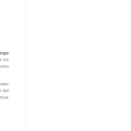
iesgo
e los
 como
show»
o del
tizar