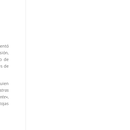
sentó
sión,
jo de
es de
guien
stras
nte
«,
Rojas