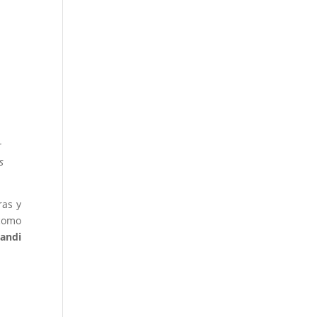
r
s
ras y
 como
uandi