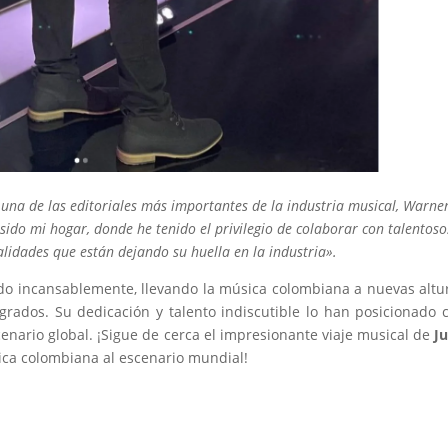
una de las editoriales más importantes de la industria musical, Warne
ido mi hogar, donde he tenido el privilegio de colaborar con talentoso
alidades que están dejando su huella en la industria».
o incansablemente, llevando la música colombiana a nuevas altu
grados. Su dedicación y talento indiscutible lo han posicionado
scenario global. ¡Sigue de cerca el impresionante viaje musical de
J
ca colombiana al escenario mundial!