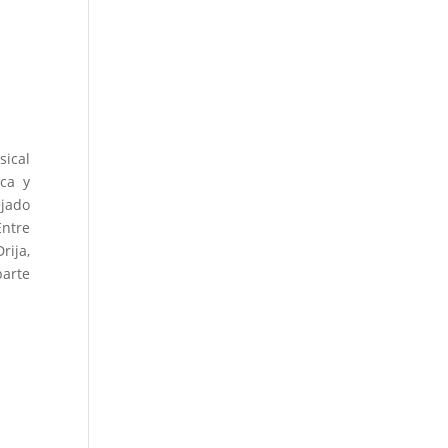
sical
ca y
ejado
Entre
rija,
parte