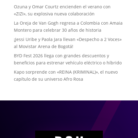
Ozuna y Omar Courtz encienden el verano con
«ZIZI», su explosiva nueva colaboración
La Oreja de Van Gogh regresa a Colombia con Amaia
Montero para celebrar 30 años de historia
¡Jessi Uribe y Paola Jara llevan «Despecho a 2 Voces»
al Movistar Arena de Bogotá!
BYD Fest 2026 llega con grandes descuentos y
beneficios para estrenar vehículo eléctrico o híbrido
Kapo sorprende con «REINA (KRIMINAL)», el nuevo
capítulo de su universo Afro Rosa