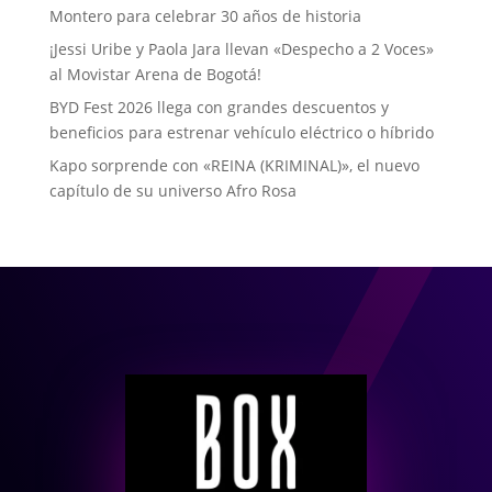
Montero para celebrar 30 años de historia
¡Jessi Uribe y Paola Jara llevan «Despecho a 2 Voces»
al Movistar Arena de Bogotá!
BYD Fest 2026 llega con grandes descuentos y
beneficios para estrenar vehículo eléctrico o híbrido
Kapo sorprende con «REINA (KRIMINAL)», el nuevo
capítulo de su universo Afro Rosa