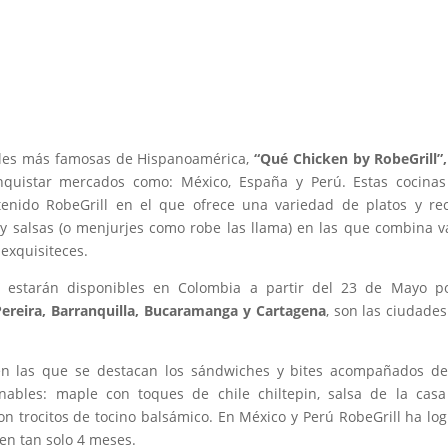
uales más famosas de Hispanoamérica,
“Qu
é
Chicken by RobeGrill”,
quistar mercados como: México, España y Perú. Estas cocinas
tenido RobeGrill en el que ofrece una variedad de platos y re
 y salsas (o menjurjes como robe las llama) en las que combina v
exquisiteces.
estarán disponibles en Colombia a partir del 23 de Mayo po
 Pereira, Barranquilla, Bucaramanga y Cartagena
, son las ciudade
 en las que se destacan los sándwiches y bites acompañados d
nables: maple con toques de chile chiltepin, salsa de la cas
on trocitos de tocino balsámico. En México y Perú RobeGrill ha lo
en tan solo 4 meses.