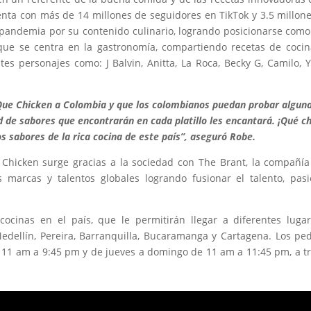
enta con más de 14 millones de seguidores en TikTok y 3.5 millon
 pandemia por su contenido culinario, logrando posicionarse com
ue se centra en la gastronomía, compartiendo recetas de coci
s personajes como: J Balvin, Anitta, La Roca, Becky G, Camilo, Y
ue Chicken a Colombia y que los colombianos puedan probar algun
 de sabores que encontrarán en cada platillo les encantará. ¡Qué chi
 sabores de la rica cocina de este país”, aseguró Robe.
e Chicken surge gracias a la sociedad con The Brant, la compañí
 marcas y talentos globales logrando fusionar el talento, pas
cocinas en el país, que le permitirán llegar a diferentes luga
Medellín, Pereira, Barranquilla, Bucaramanga y Cartagena. Los pe
s 11 am a 9:45 pm y de jueves a domingo de 11 am a 11:45 pm, a t