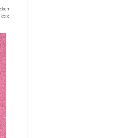
icken
cken;