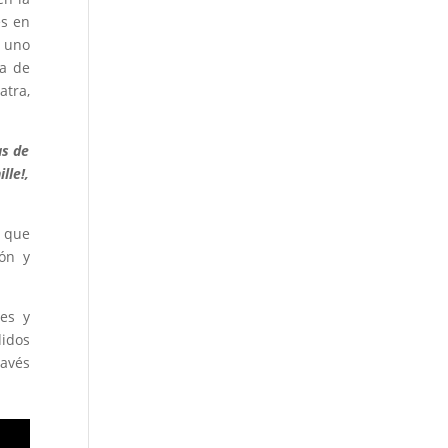
es en
o uno
na de
atra,
as de
lle!,
a que
ión y
res y
didos
ravés