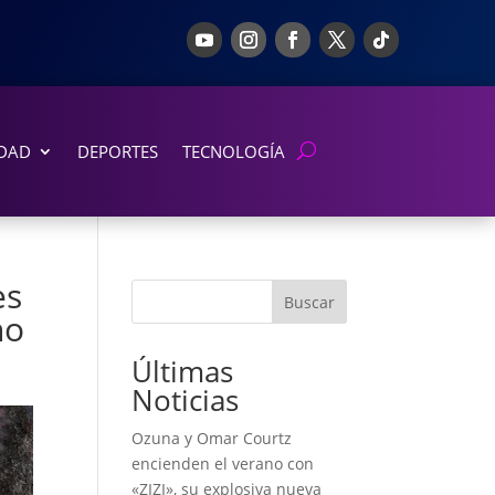
DAD
DEPORTES
TECNOLOGÍA
es
Buscar
no
Últimas
Noticias
Ozuna y Omar Courtz
encienden el verano con
«ZIZI», su explosiva nueva