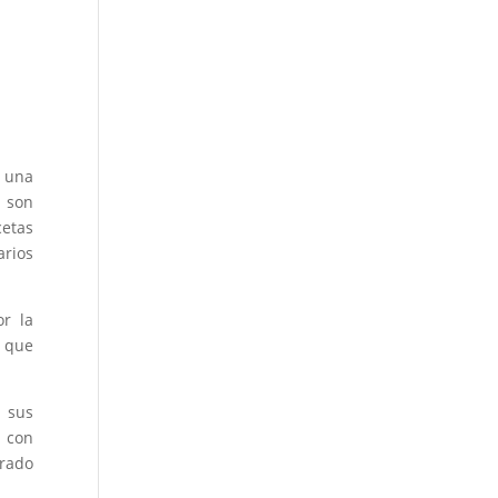
una
 son
cetas
arios
r la
s que
e sus
a con
grado