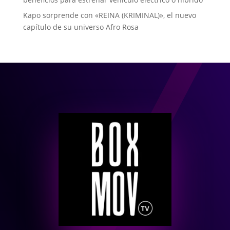
Kapo sorprende con «REINA (KRIMINAL)», el nuevo
capítulo de su universo Afro Rosa