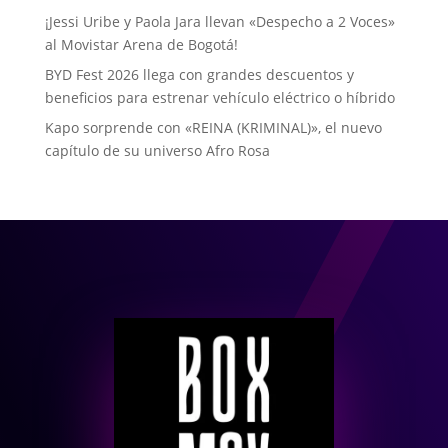
¡Jessi Uribe y Paola Jara llevan «Despecho a 2 Voces»
al Movistar Arena de Bogotá!
BYD Fest 2026 llega con grandes descuentos y
beneficios para estrenar vehículo eléctrico o híbrido
Kapo sorprende con «REINA (KRIMINAL)», el nuevo
capítulo de su universo Afro Rosa