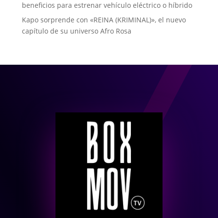
beneficios para estrenar vehículo eléctrico o híbrido
Kapo sorprende con «REINA (KRIMINAL)», el nuevo
capítulo de su universo Afro Rosa