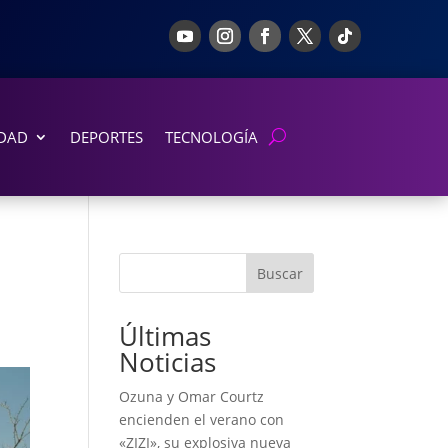
DAD
DEPORTES
TECNOLOGÍA
Buscar
Últimas
Noticias
Ozuna y Omar Courtz
encienden el verano con
«ZIZI», su explosiva nueva