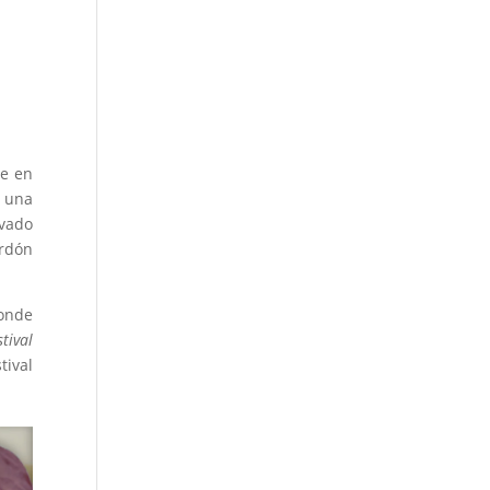
ne en
, una
ivado
ardón
donde
tival
tival