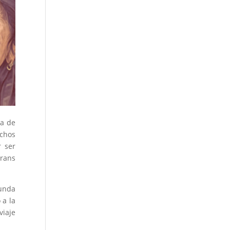
da de
echos
r ser
trans
funda
 a la
viaje