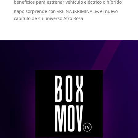
beneficios para estrenar vehículo eléctrico o híbrido
Kapo sorprende con «REINA (KRIMINAL)», el nuevo
capítulo de su universo Afro Rosa