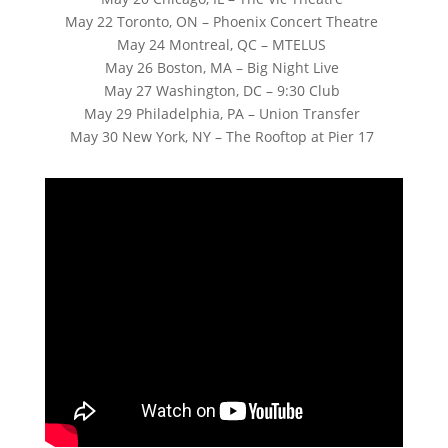
May 22 Toronto, ON – Phoenix Concert Theatre
May 24 Montreal, QC – MTELUS
May 26 Boston, MA – Big Night Live
May 27 Washington, DC – 9:30 Club
May 29 Philadelphia, PA – Union Transfer
May 30 New York, NY – The Rooftop at Pier 17