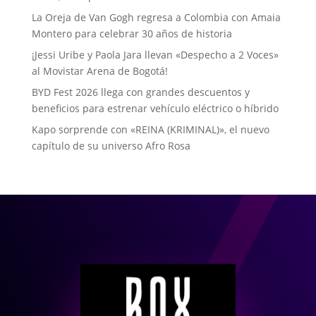
La Oreja de Van Gogh regresa a Colombia con Amaia
Montero para celebrar 30 años de historia
¡Jessi Uribe y Paola Jara llevan «Despecho a 2 Voces»
al Movistar Arena de Bogotá!
BYD Fest 2026 llega con grandes descuentos y
beneficios para estrenar vehículo eléctrico o híbrido
Kapo sorprende con «REINA (KRIMINAL)», el nuevo
capítulo de su universo Afro Rosa