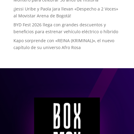
¡Jessi Uribe y Paola Jara llevan «Despecho a 2 Voces»
al Movistar Arena de Bogotá!
BYD Fest 2026 llega con grandes descuentos y
beneficios para estrenar vehículo eléctrico o híbrido
Kapo sorprende con «REINA (KRIMINAL)», el nuevo
capítulo de su universo Afro Rosa