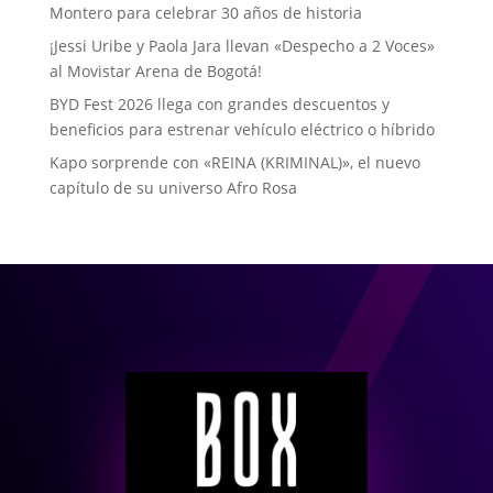
Montero para celebrar 30 años de historia
¡Jessi Uribe y Paola Jara llevan «Despecho a 2 Voces»
al Movistar Arena de Bogotá!
BYD Fest 2026 llega con grandes descuentos y
beneficios para estrenar vehículo eléctrico o híbrido
Kapo sorprende con «REINA (KRIMINAL)», el nuevo
capítulo de su universo Afro Rosa