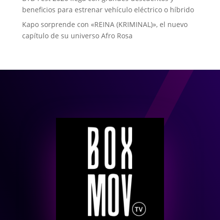
beneficios para estrenar vehículo eléctrico o híbrido
Kapo sorprende con «REINA (KRIMINAL)», el nuevo
capítulo de su universo Afro Rosa