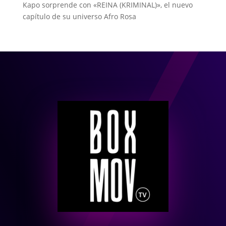
Kapo sorprende con «REINA (KRIMINAL)», el nuevo
capítulo de su universo Afro Rosa