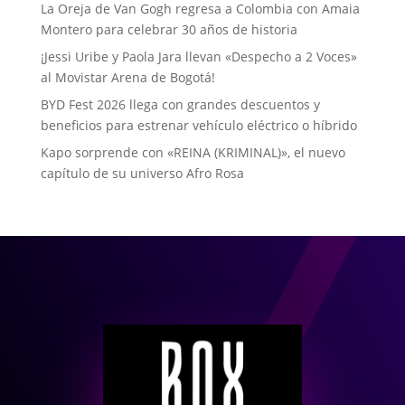
La Oreja de Van Gogh regresa a Colombia con Amaia
Montero para celebrar 30 años de historia
¡Jessi Uribe y Paola Jara llevan «Despecho a 2 Voces»
al Movistar Arena de Bogotá!
BYD Fest 2026 llega con grandes descuentos y
beneficios para estrenar vehículo eléctrico o híbrido
Kapo sorprende con «REINA (KRIMINAL)», el nuevo
capítulo de su universo Afro Rosa