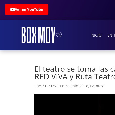
Ver en YouTube
INICIO
ENT
El teatro se toma las
RED VIVA y Ruta Teatr
Ene 29, 2026
|
Entretenimiento
,
Eventos