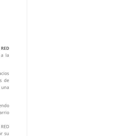
 RED
 a la
acios
es de
y una
iendo
arrio
I RED
ar su