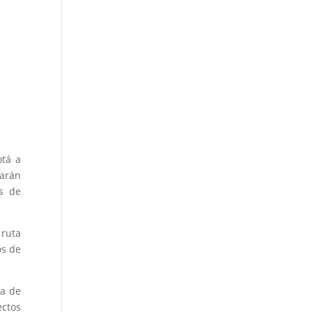
otá a
varán
os de
 ruta
os de
ía de
ectos