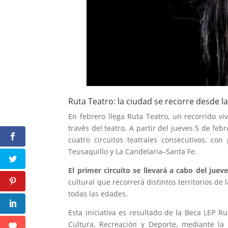
Ruta Teatro: la ciudad se recorre desde l
En febrero llega Ruta Teatro, un recorrido vi
través del teatro. A partir del jueves 5 de fe
cuatro circuitos teatrales consecutivos, co
Teusaquillo y La Candelaria–Santa Fe.
El primer circuito se llevará a cabo del jue
cultural que recorrerá distintos territorios de
todas las edades.
Esta iniciativa es resultado de la Beca LEP R
Cultura, Recreación y Deporte, mediante l