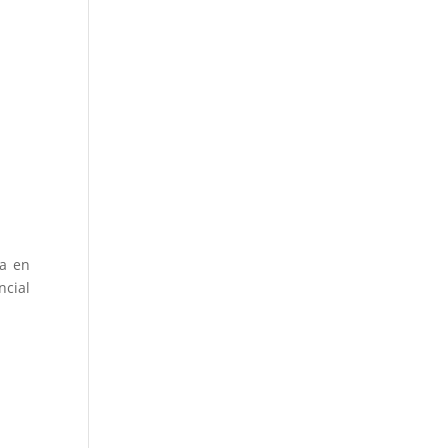
sa en
ncial