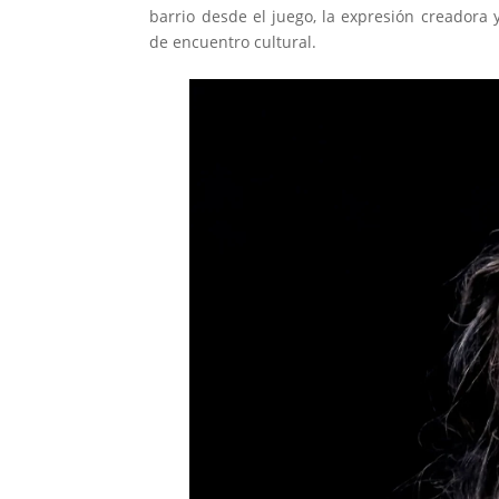
barrio desde el juego, la expresión creadora 
de encuentro cultural.