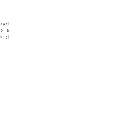
papel
do la
y al