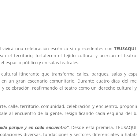
d vivirá una celebración escénica sin precedentes con
TEUSAQUI
an el territorio, fortalecen el tejido cultural y acercan el teatro
el espacio público y en salas teatrales.
cultural itinerante que transforma calles, parques, salas y esp
o en un gran escenario comunitario. Durante cuatro días del m
tro y celebración, reafirmando el teatro como un derecho cultural 
arte, calle, territorio, comunidad, celebración y encuentro, propon
sale al encuentro de la gente, resignificando cada esquina del b
 cada parque y en cada encuentro”
. Desde esta premisa, TEUSAQU
poblaciones diversas, fundaciones y sectores diferenciales a habit