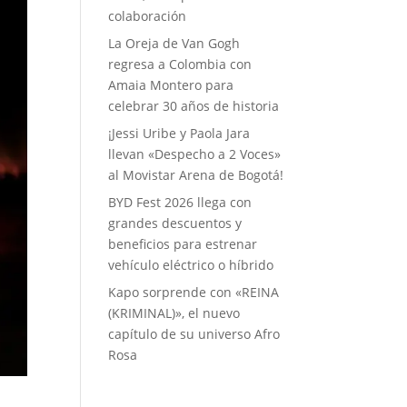
colaboración
La Oreja de Van Gogh
regresa a Colombia con
Amaia Montero para
celebrar 30 años de historia
¡Jessi Uribe y Paola Jara
llevan «Despecho a 2 Voces»
al Movistar Arena de Bogotá!
BYD Fest 2026 llega con
grandes descuentos y
beneficios para estrenar
vehículo eléctrico o híbrido
Kapo sorprende con «REINA
(KRIMINAL)», el nuevo
capítulo de su universo Afro
Rosa