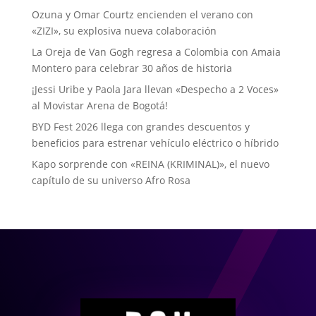
Ozuna y Omar Courtz encienden el verano con
«ZIZI», su explosiva nueva colaboración
La Oreja de Van Gogh regresa a Colombia con Amaia
Montero para celebrar 30 años de historia
¡Jessi Uribe y Paola Jara llevan «Despecho a 2 Voces»
al Movistar Arena de Bogotá!
BYD Fest 2026 llega con grandes descuentos y
beneficios para estrenar vehículo eléctrico o híbrido
Kapo sorprende con «REINA (KRIMINAL)», el nuevo
capítulo de su universo Afro Rosa