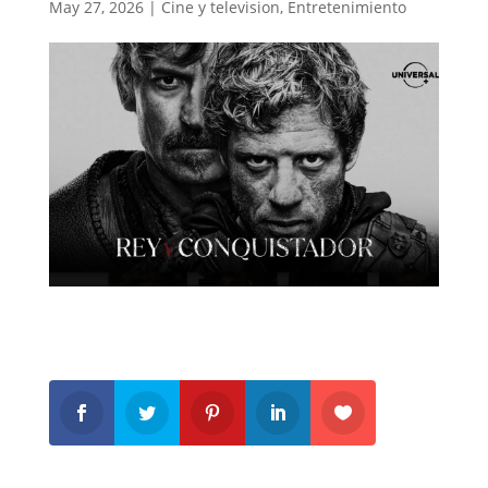
May 27, 2026
|
Cine y television
,
Entretenimiento