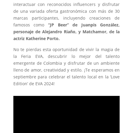
interactuar con reconocidos influencers y disfrutar
de una variada oferta gastronómica con más de 30
marcas participantes, incluyendo creaciones de
famosos como
“JP Beer” de Juanpis González,
personaje de Alejandro Riaño, y Matchamor, de la
actriz Katherine Porto.
No te pierdas esta oportunidad de vivir la magia de
la Feria EVA, descubrir lo mejor del talento
emergente de Colombia y disfrutar de un ambiente
lleno de amor, creatividad y estilo. ¡Te esperamos en
septiembre para celebrar el talento local en la ‘Love
Edition’ de EVA 2024!