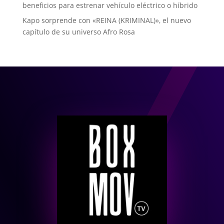
beneficios para estrenar vehículo eléctrico o híbrido
Kapo sorprende con «REINA (KRIMINAL)», el nuevo
capítulo de su universo Afro Rosa