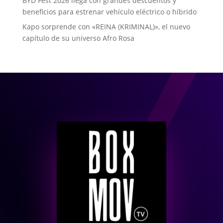
BYD Fest 2026 llega con grandes descuentos y
beneficios para estrenar vehículo eléctrico o híbrido
Kapo sorprende con «REINA (KRIMINAL)», el nuevo
capítulo de su universo Afro Rosa