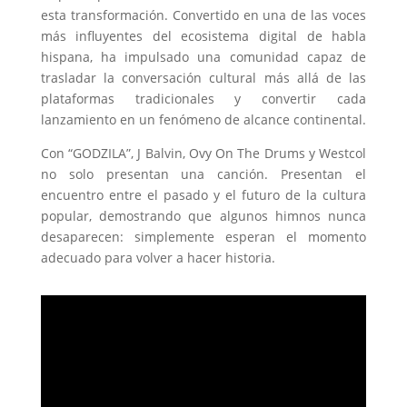
esta transformación. Convertido en una de las voces
más influyentes del ecosistema digital de habla
hispana, ha impulsado una comunidad capaz de
trasladar la conversación cultural más allá de las
plataformas tradicionales y convertir cada
lanzamiento en un fenómeno de alcance continental.
Con “GODZILA”, J Balvin, Ovy On The Drums y Westcol
no solo presentan una canción. Presentan el
encuentro entre el pasado y el futuro de la cultura
popular, demostrando que algunos himnos nunca
desaparecen: simplemente esperan el momento
adecuado para volver a hacer historia.