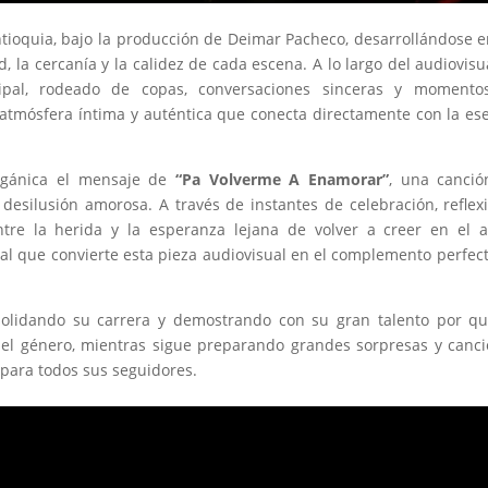
Antioquia, bajo la producción de Deimar Pacheco, desarrollándose 
 la cercanía y la calidez de cada escena. A lo largo del audiovisu
cipal, rodeado de copas, conversaciones sinceras y momento
atmósfera íntima y auténtica que conecta directamente con la es
rgánica el mensaje de
“Pa Volverme A Enamorar”
, una canció
esilusión amorosa. A través de instantes de celebración, reflex
entre la herida y la esperanza lejana de volver a creer en el 
al que convierte esta pieza audiovisual en el complemento perfec
olidando su carrera y demostrando con su gran talento por qu
 del género, mientras sigue preparando grandes sorpresas y canc
 para todos sus seguidores.