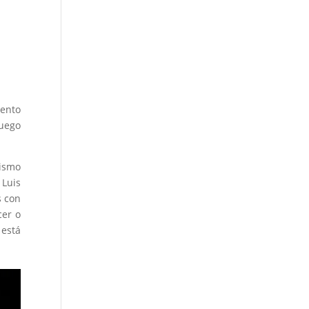
lento
luego
mismo
 Luis
s con
cer o
 está