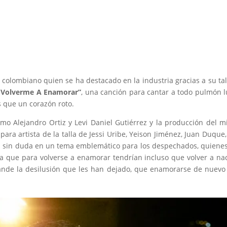
colombiano quien se ha destacado en la industria gracias a su ta
 Volverme A Enamorar”
, una canción para cantar a todo pulmón 
 que un corazón roto.
ermo Alejandro Ortiz y Levi Daniel Gutiérrez y la producción del 
ara artista de la talla de Jessi Uribe, Yeison Jiménez, Juan Duque,
irá sin duda en un tema emblemático para los despechados, quiene
a que para volverse a enamorar tendrían incluso que volver a na
rande la desilusión que les han dejado, que enamorarse de nuevo