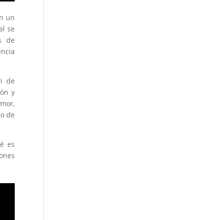
en un
al se
s de
encia
n de
ión y
amor,
to de
é es
iones