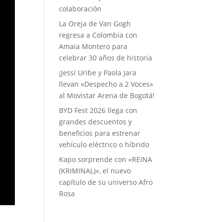
colaboración
La Oreja de Van Gogh
regresa a Colombia con
Amaia Montero para
celebrar 30 años de historia
¡Jessi Uribe y Paola Jara
llevan «Despecho a 2 Voces»
al Movistar Arena de Bogotá!
BYD Fest 2026 llega con
grandes descuentos y
beneficios para estrenar
vehículo eléctrico o híbrido
Kapo sorprende con «REINA
(KRIMINAL)», el nuevo
capítulo de su universo Afro
Rosa