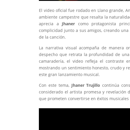
El video oficial fue rodado en Llano grande, 
ambiente campestre que resalta la naturalidad,
aprecia a
Jhaner
como protagonista prin
complicidad junto a sus amigos, creando una 
de la canción.
La narrativa visual acompaña de manera o
despecho que retrata la profundidad de una d
camaradería, el video refleja el contraste 
mostrando un sentimiento honesto, crudo y re
este gran lanzamiento musical.
Con este tema,
Jhaner Trujillo
continúa cons
considerado el artista promesa y revelación
que prometen convertirse en éxitos musicales