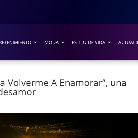
RETENIMIENTO
MODA
ESTILO DE VIDA
ACTUALI
“Pa Volverme A Enamorar”, una
 desamor