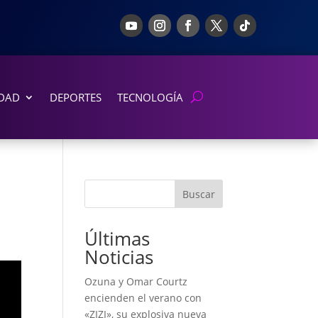
DAD
DEPORTES
TECNOLOGÍA
Buscar
Últimas
Noticias
Ozuna y Omar Courtz
encienden el verano con
«ZIZI», su explosiva nueva