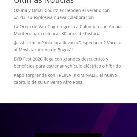
Ozuna y Omar Courtz encienden el verano con
«ZIZI», su explosiva nueva colaboración
La Oreja de Van Gogh regresa a Colombia con Amaia
Montero para celebrar 30 años de historia
¡Jessi Uribe y Paola Jara llevan «Despecho a 2 Voces»
al Movistar Arena de Bogotá!
BYD Fest 2026 llega con grandes descuentos y
beneficios para estrenar vehículo eléctrico o híbrido
Kapo sorprende con «REINA (KRIMINAL)», el nuevo
capítulo de su universo Afro Rosa