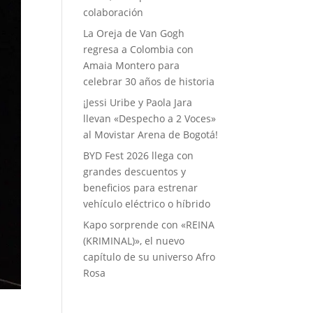
colaboración
La Oreja de Van Gogh
regresa a Colombia con
Amaia Montero para
celebrar 30 años de historia
¡Jessi Uribe y Paola Jara
llevan «Despecho a 2 Voces»
al Movistar Arena de Bogotá!
BYD Fest 2026 llega con
grandes descuentos y
beneficios para estrenar
vehículo eléctrico o híbrido
Kapo sorprende con «REINA
(KRIMINAL)», el nuevo
capítulo de su universo Afro
Rosa