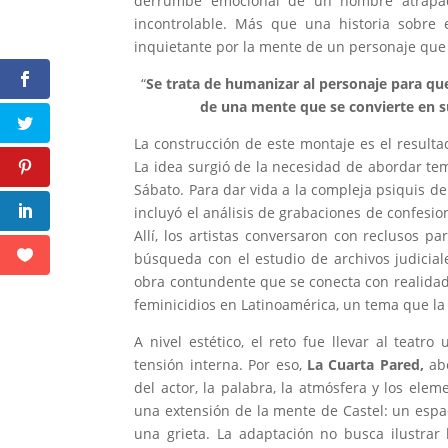
derrumbe emocional de un hombre atrapado
incontrolable. Más que una historia sobre
inquietante por la mente de un personaje q
“
Se trata de humanizar al personaje para que
de una mente que se convierte en su
La construcción de este montaje es el resulta
La idea surgió de la necesidad de abordar te
Sábato. Para dar vida a la compleja psiquis d
incluyó el análisis de grabaciones de confesi
Allí, los artistas conversaron con reclusos
búsqueda con el estudio de archivos judiciales
obra contundente que se conecta con realidade
feminicidios en Latinoamérica, un tema que la
A nivel estético, el reto fue llevar al teat
tensión interna. Por eso,
La Cuarta Pared,
abo
del actor, la palabra, la atmósfera y los ele
una extensión de la mente de Castel: un espac
una grieta. La adaptación no busca ilustrar 