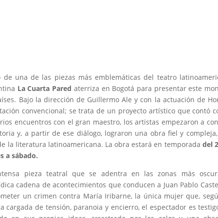
o de una de las piezas más emblemáticas del teatro latinoamer
ntina
La Cuarta Pared
aterriza en Bogotá para presentar este mon
ses. Bajo la dirección de Guillermo Ale y con la actuación de Ho
ación convencional; se trata de un proyecto artístico que contó c
rios encuentros con el gran maestro, los artistas empezaron a co
toria y, a partir de ese diálogo, lograron una obra fiel y compleja
e la literatura latinoamericana. La obra estará en temporada
del 
es a sábado.
tensa pieza teatral que se adentra en las zonas más oscur
tídica cadena de acontecimientos que conducen a Juan Pablo Caste
cometer un crimen contra María Iribarne, la única mujer que, segú
cargada de tensión, paranoia y encierro, el espectador es testig