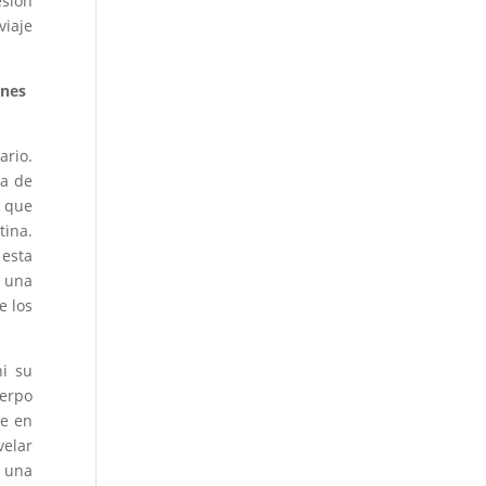
sión
viaje
ones
ario.
ra de
o que
tina.
 esta
s una
e los
ni su
uerpo
te en
velar
a una