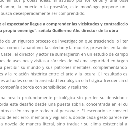
 en sus propias ideas, arrastrado por los celos y una obse
 el amor, la muerte o la posesión, este monólogo propone un 
ue busca desesperadamente ser comprendido.
 el espectador llegue a comprender las vicisitudes y contradicci
 propio enemigo”, señala Guillermo Ale, director de la obra
do de un riguroso proceso de investigación que trasciende lo liter
mas como el abandono, la soledad y la muerte, presentes en la ob
e Castel, el director y actor se sumergieron en un estudio de camp
ones de asesinos y visitas a cárceles de máxima seguridad en Argen
 para percibir su mundo y sus patrones mentales, complementando
 y la relación histórica entre el arte y la locura. El resultado e
s actuales como la ansiedad tecnológica o la trágica frecuencia d
 compañía aborda con sensibilidad y realismo.
ro una novela profundamente psicológica sin perder su densidad 
rda este desafío desde una puesta sobria, concentrada en el c
mentos escénicos que rodean al personaje. El escenario se convier
io de encierro, memoria y vigilancia, donde cada gesto parece re
la novela de manera literal, sino traducir su clima existencial 