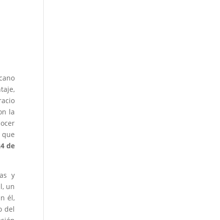
icano
taje,
racio
on la
nocer
, que
24 de
as y
l, un
n él,
o del