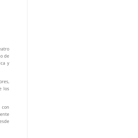
eatro
ño de
ica y
ores,
e los
n con
tente
desde