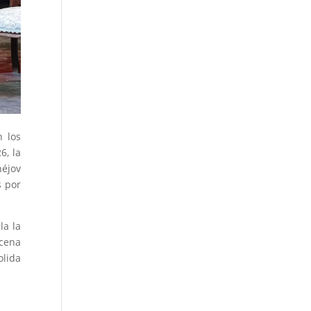
n los
6, la
héjov
s por
la la
scena
olida