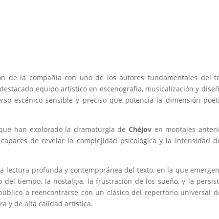
ón de la compañía con uno de los autores fundamentales del t
estacado equipo artístico en escenografía, musicalización y dise
erso escénico sensible y preciso que potencia la dimensión poét
s que han explorado la dramaturgia de
Chéjov
en montajes anteri
 capaces de revelar la complejidad psicológica y la intensidad d
 lectura profunda y contemporánea del texto, en la que emerge
del tiempo, la nostalgia, la frustración de los sueño, y la persis
público a reencontrarse con un clásico del repertorio universal 
 y de alta calidad artística.