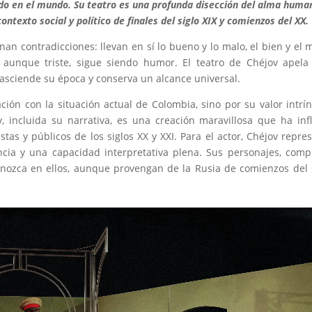
o en el mundo. Su teatro es una profunda disección del alma huma
ontexto social y político de finales del siglo XIX y comienzos del XX.
n contradicciones: llevan en sí lo bueno y lo malo, el bien y el m
aunque triste, sigue siendo humor. El teatro de Chéjov apela
trasciende su época y conserva un alcance universal.
ión con la situación actual de Colombia, sino por su valor intrí
, incluida su narrativa, es una creación maravillosa que ha inf
tas y públicos de los siglos XX y XXI. Para el actor, Chéjov repre
encia y una capacidad interpretativa plena. Sus personajes, comp
conozca en ellos, aunque provengan de la Rusia de comienzos del 