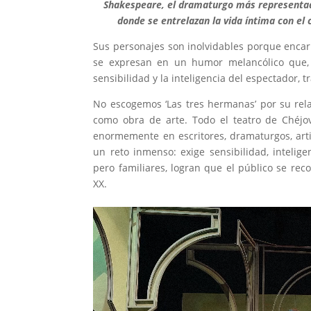
Shakespeare, el dramaturgo más representad
donde se entrelazan la vida íntima con el c
Sus personajes son inolvidables porque encarna
se expresan en un humor melancólico que, 
sensibilidad y la inteligencia del espectador, 
No escogemos ‘Las tres hermanas’ por su relac
como obra de arte. Todo el teatro de Chéjov
enormemente en escritores, dramaturgos, artis
un reto inmenso: exige sensibilidad, intelig
pero familiares, logran que el público se re
XX.