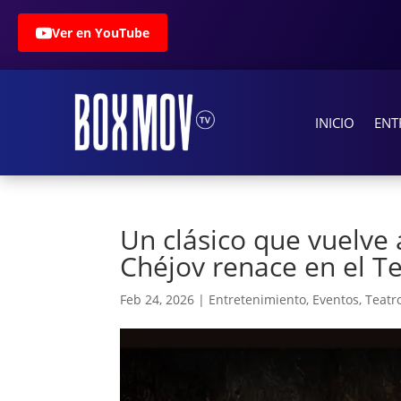
Ver en YouTube
INICIO
ENT
Un clásico que vuelve 
Chéjov renace en el Te
Feb 24, 2026
|
Entretenimiento
,
Eventos
,
Teatr