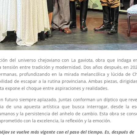
ación del universo chejoviano con La gaviota, obra que indaga e
 la tensión entre tradición y modernidad. Dos años después, en 202
rmanas, profundizando en la mirada melancólica y lúcida de C
ilidad de escapar a la rutina provinciana. Ambas piezas, dirigida
ota expone el choque entre aspiraciones y realidades.
un futuro siempre aplazado. Juntas conforman un díptico que reve
ia de una apuesta artística que busca interrogar, desde la e
umanos y la persistencia del anhelo de cambio. Esta obra se cons
rometido con la excelencia, la reflexión y la emoción.
héjov se vuelve más vigente con el paso del tiempo. Es, después de