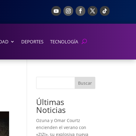
DAD
DEPORTES
TECNOLOGÍA
Buscar
Últimas
Noticias
Ozuna y Omar Courtz
encienden el verano con
«ZIZI», su explosiva nueva