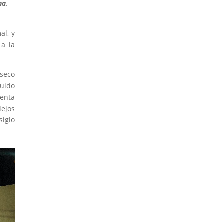
na,
al, y
 a la
nseco
luido
senta
lejos
siglo