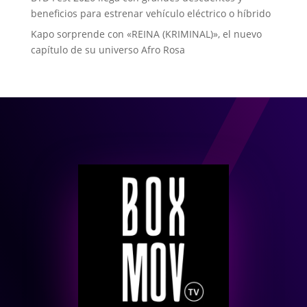
beneficios para estrenar vehículo eléctrico o híbrido
Kapo sorprende con «REINA (KRIMINAL)», el nuevo
capítulo de su universo Afro Rosa