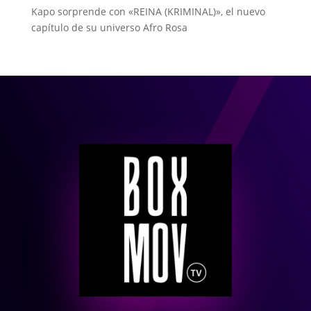
Kapo sorprende con «REINA (KRIMINAL)», el nuevo
capítulo de su universo Afro Rosa