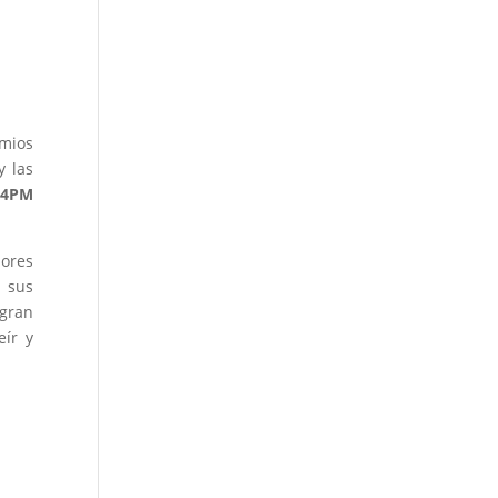
emios
y las
s
4PM
dores
n sus
 gran
eír y