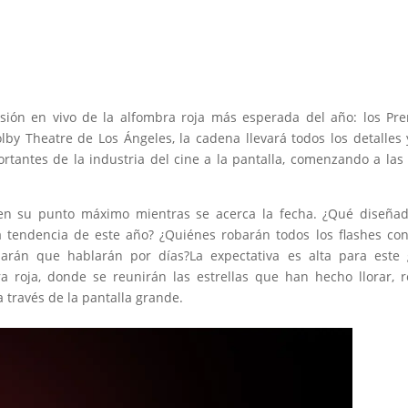
sión en vivo de la alfombra roja más esperada del año: los Pr
by Theatre de Los Ángeles, la cadena llevará todos los detalles 
ortantes de la industria del cine a la pantalla, comenzando a la
 en su punto máximo mientras se acerca la fecha. ¿Qué diseña
 la tendencia de este año? ¿Quiénes robarán todos los flashes co
arán que hablarán por días?La expectativa es alta para este
 roja, donde se reunirán las estrellas que han hecho llorar, r
 través de la pantalla grande.