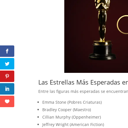
Las Estrellas Más Esperadas e
Entre las figuras más esperadas se encuentra
Emma Stone (Pobres Criaturas)
Bradley Cooper (Maestro)
Cillian Murphy (Oppenheimer)
Jeffrey Wright (American Fiction)