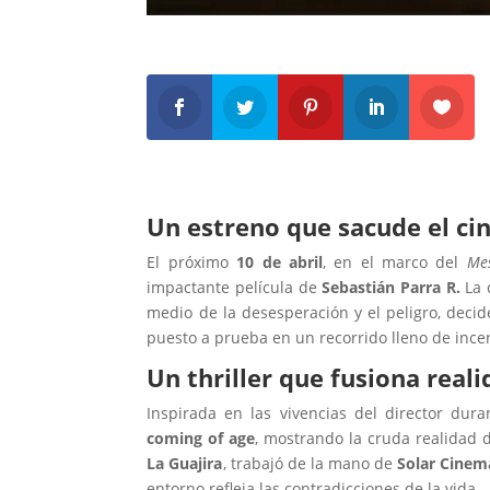
Un estreno que sacude el ci
El próximo
10 de abril
, en el marco del
Me
impactante película de
Sebastián Parra R.
La 
medio de la desesperación y el peligro, dec
puesto a prueba en un recorrido lleno de incer
Un thriller que fusiona reali
Inspirada en las vivencias del director dura
coming of age
, mostrando la cruda realidad 
La Guajira
, trabajó de la mano de
Solar Cinem
entorno refleja las contradicciones de la vida.