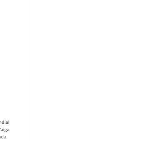
dial
Taiga
ada.