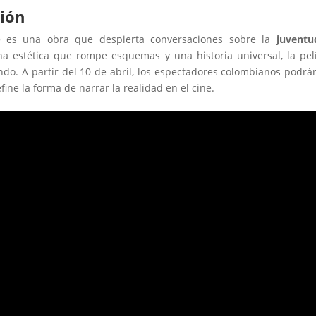
xión
o
es una obra que despierta conversaciones sobre la
juventu
na estética que rompe esquemas y una historia universal, la pel
do. A partir del 10 de abril, los espectadores colombianos podrá
fine la forma de narrar la realidad en el cine.