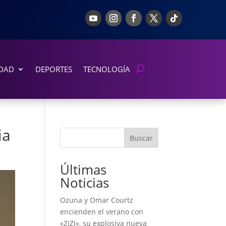
DAD
DEPORTES
TECNOLOGÍA
ia
Buscar
Últimas
Noticias
Ozuna y Omar Courtz
encienden el verano con
«ZIZI», su explosiva nueva