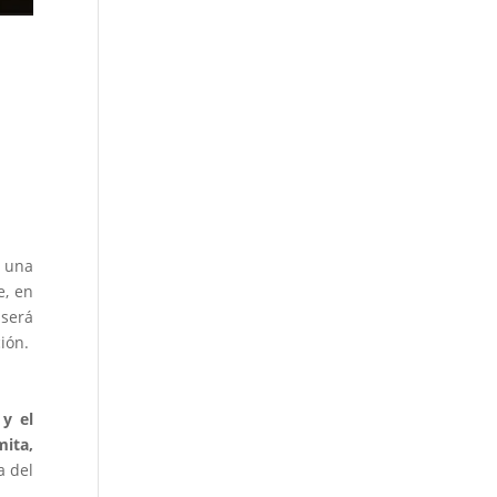
, una
e, en
 será
ión.
 y el
ita,
a del