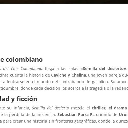
ne colombiano
s del Cine Colombiano
, llega a las salas
«Semilla del desierto»
cinta cuenta la historia de
Caviche y Chelina
, una joven pareja qu
ide adentrarse en el mundo del contrabando de gasolina. Su amor
tidumbre, donde cada decisión los acerca a la tragedia o la redenc
dad y ficción
nte su infancia,
Semilla del desierto
mezcla el
thriller, el drama
de la pérdida de la inocencia.
Sebastián Parra R.
, oriundo de
Urum
a
para crear una historia sin fronteras geográficas, donde la durez