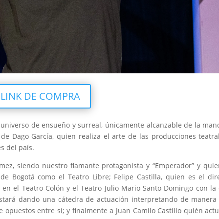
LINK DE COMPRA
universo de ensueño y surreal, únicamente alcanzable de la man
e Dago García, quien realiza el arte de las producciones teatra
s del país.
mez, siendo nuestro flamante protagonista y “Emperador” y qui
e Bogotá como el Teatro Libre; Felipe Castilla, quien es el dir
en el Teatro Colón y el Teatro Julio Mario Santo Domingo con la
 estará dando una cátedra de actuación interpretando de maner
opuestos entre sí; y finalmente a Juan Camilo Castillo quién act