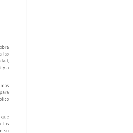
 obra
a las
idad,
d y a
tamos
 para
blico
o que
 los
de su