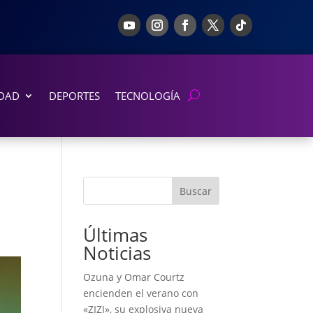
DAD
DEPORTES
TECNOLOGÍA
Buscar
Últimas
Noticias
Ozuna y Omar Courtz
encienden el verano con
«ZIZI», su explosiva nueva