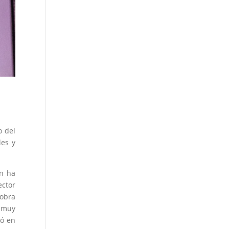
o del
les y
en ha
ector
 obra
a muy
uó en