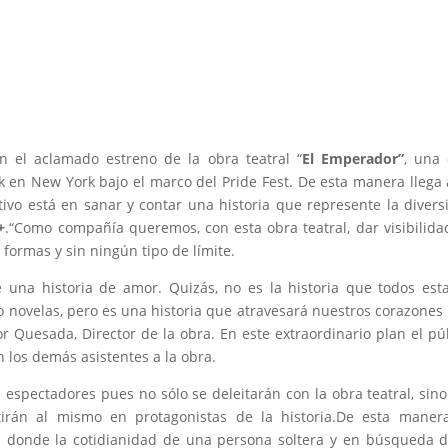
con el aclamado estreno de la obra teatral “
El Emperador”
, una
k en New York bajo el marco del Pride Fest. De esta manera llega 
ivo está en sanar y contar una historia que represente la divers
+
.“Como compañía queremos, con esta obra teatral, dar visibilida
 formas y sin ningún tipo de límite.
una historia de amor. Quizás, no es la historia que todos es
 o novelas, pero es una historia que atravesará nuestros corazones
or Quesada, Director de la obra. En este extraordinario plan el pú
n los demás asistentes a la obra.
s espectadores pues no sólo se deleitarán con la obra teatral, sin
irán al mismo en protagonistas de la historia.De esta manera
n donde la cotidianidad de una persona soltera y en búsqueda 