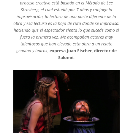
proceso creativo está basado en el Método de Lee
Strasberg, el cual estudié por 7 años y conjuga la
improvisación, la lectura de una parte
diferente
de la
obra y esa lectura es la hoja de ruta donde se improvisa,
haciendo que el espectador sienta lo que sucede como si
fuera la primera vez. Me acompañan actores muy
talentosos que han elevado esta obra a un relato
genuino y único»
,
expresa Juan Fischer, director de
Salomé.