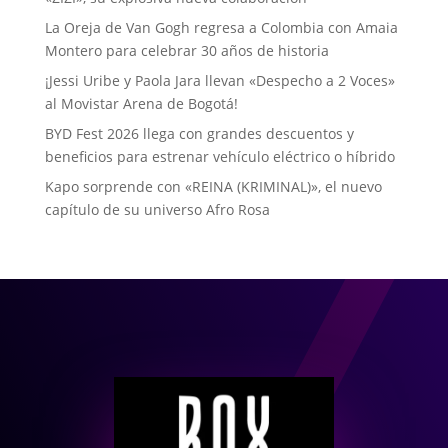
La Oreja de Van Gogh regresa a Colombia con Amaia
Montero para celebrar 30 años de historia
¡Jessi Uribe y Paola Jara llevan «Despecho a 2 Voces»
al Movistar Arena de Bogotá!
BYD Fest 2026 llega con grandes descuentos y
beneficios para estrenar vehículo eléctrico o híbrido
Kapo sorprende con «REINA (KRIMINAL)», el nuevo
capítulo de su universo Afro Rosa