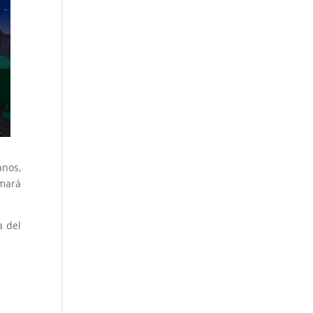
anos,
rmará
a del