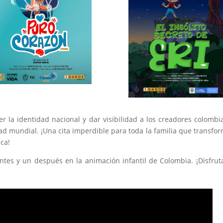
ecer la identidad nacional y dar visibilidad a los creadores colombi
dad mundial. ¡Una cita imperdible para toda la familia que transfo
ica!
tes y un después en la animación infantil de Colombia. ¡Disfrut